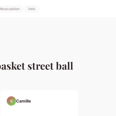
Musculation
Velo
asket street ball
Camille
C