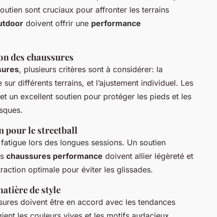
outien
sont cruciaux pour affronter les terrains
utdoor
doivent offrir une
performance
ion des chaussures
sures
, plusieurs critères sont à considérer: la
sur différents terrains, et l’ajustement individuel. Les
et un excellent soutien pour protéger les pieds et les
sques.
 pour le streetball
a fatigue lors des longues sessions. Un soutien
es
chaussures performance
doivent allier légèreté et
traction optimale pour éviter les glissades.
atière de style
ssures doivent être en accord avec les tendances
ient les couleurs vives et les motifs audacieux,